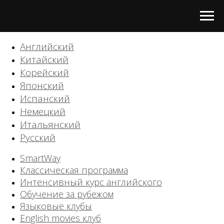
Английский
Китайский
Корейский
Японский
Испанский
Немецкий
Итальянский
Русский
SmartWay
Классическая программа
Интенсивный курс английского
Обучение за рубежом
Языковые клубы
English movies клуб