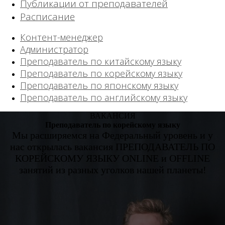
Публикации от преподавателей
Расписание
Контент-менеджер
Администратор
Преподаватель по китайскому языку
Преподаватель по корейскому языку
Преподаватель по японскому языку
Преподаватель по английскому языку
ВАКАНСИЯ
Преподаватель по корейскому языку
Мы расширяемся на Федеральный уровень и у
нас открылась вакансия ПРЕПОДАВАТЕЛЬ ПО
КОРЕЙСКОМУ ЯЗЫКУ ONLINE и OFFLINE
занятий из разных уголков нашей планеты!